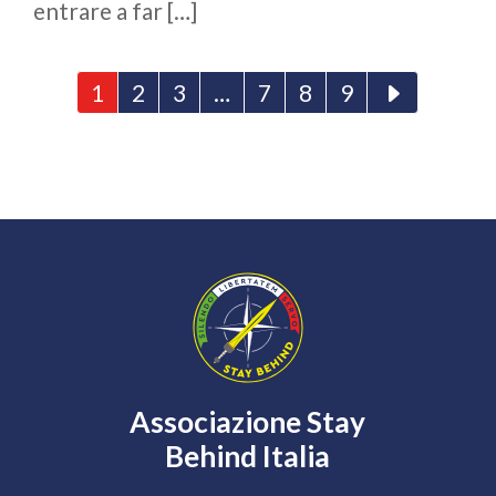
entrare a far […]
1
2
3
…
7
8
9
Associazione Stay
Behind Italia